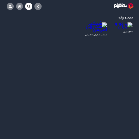
7.30/10
7.30/10
Yôji Ueda
با تو و باران
شمشیر شکارچی اهریمن