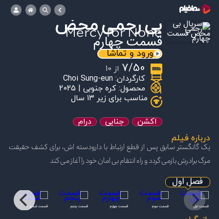
بی رحمی محض
Mercy for None
قسمت چهارم
ورود و تماشا
7/50
از 10
کارگردان:
Choi Sung-eun
محصول: کره جنوبی | 2025
مناسب برای زیر ۱۳ سال
اکشن
جنایی
درام
درباره فیلم
یک گانگستر سابق پس از قطع ارتباط با دارودسته اش، برای کشف حقیقت
مرگ برادرش بازمی گردد و راه انتقام بی امان خود را آغاز می کند
فصل اول
0
7.50/10
7.50/10
7.50/10
7.50/10
7.50/10
قسمت اول
قسمت سوم
قسمت چهارم
قسمت پنجم
قسمت ششم
قسمت