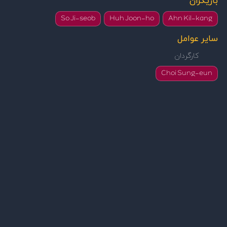
بازیگران
So Ji-seob
Huh Joon-ho
Ahn Kil-kang
سایر عوامل
کارگردان
Choi Sung-eun